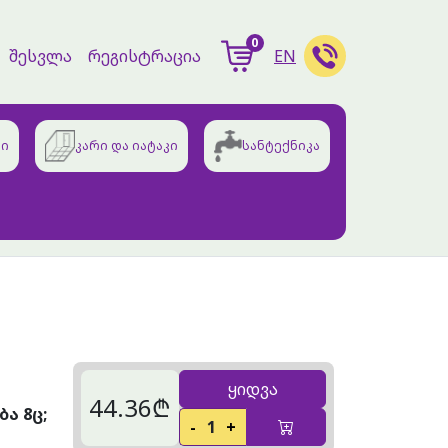
0
შესვლა
რეგისტრაცია
EN
ბი
კარი და იატაკი
სანტექნიკა
ყიდვა
44.36₾
ა 8ც;
-
1
+