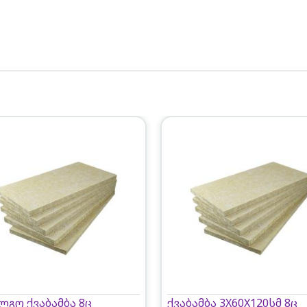
გო ქვაბამბა 8ც
ქვაბამბა 3X60X120სმ 8ც