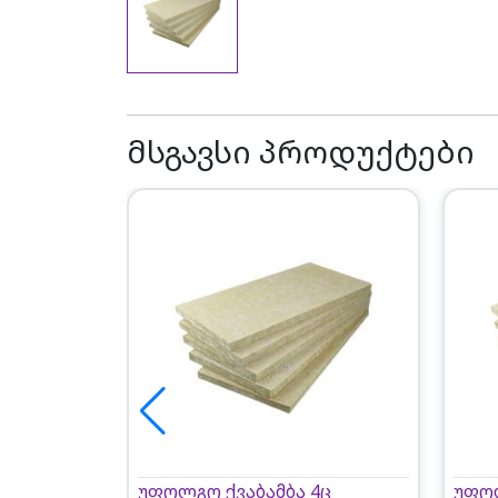
მსგავსი პროდუქტები
უფოლგო ქვაბამბა 4ც
უფოლ