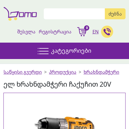
ძებნა
0
შესვლა
რეგისტრაცია
EN
კატეგორიები
საწყისი გვერდი
პროდუქცია
ხრახნდამჭერი
ელ ხრახნდამჭერი ჩაქუჩით 20V