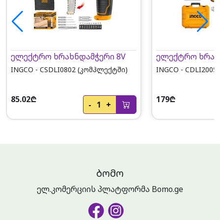
ელექტრო ხრახნდამჭერი 8V
ელექტრო ხრახ
INGCO - CSDLI0802 (კომპლექტში)
INGCO - CDLI2005
85.02₾
179₾
-
1
+
ᲑᲝᲛᲝ
ელ.კომერციის პლატფორმა Bomo.ge