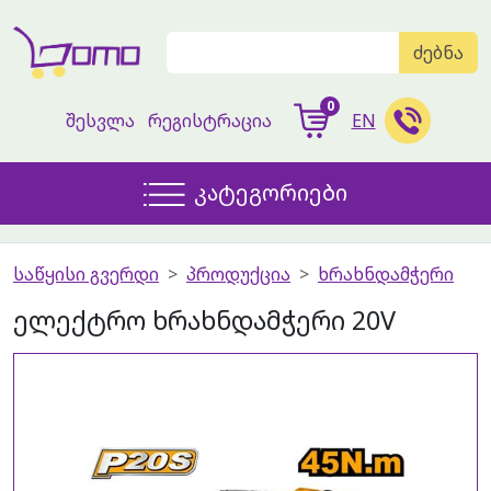
ძებნა
0
შესვლა
რეგისტრაცია
EN
კატეგორიები
საწყისი გვერდი
პროდუქცია
ხრახნდამჭერი
ელექტრო ხრახნდამჭერი 20V