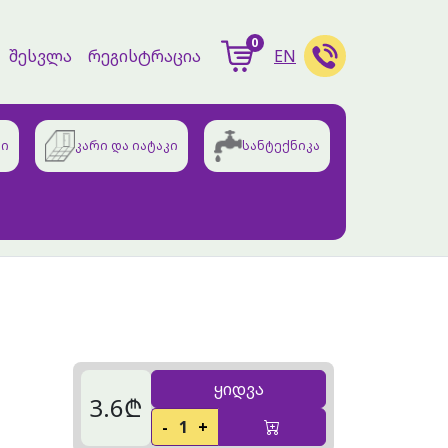
0
შესვლა
რეგისტრაცია
EN
ბი
კარი და იატაკი
სანტექნიკა
ყიდვა
3.6₾
-
1
+