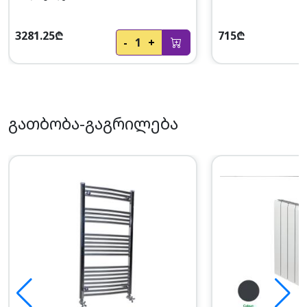
3281.25₾
715₾
-
1
+
გათბობა-გაგრილება