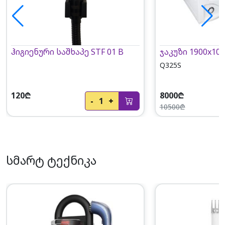
ჰიგიენური საშხაპე STF 01 B
ჯაკუზი 1900x100
Q325S
120₾
8000₾
-
1
+
10500₾
სმარტ ტექნიკა