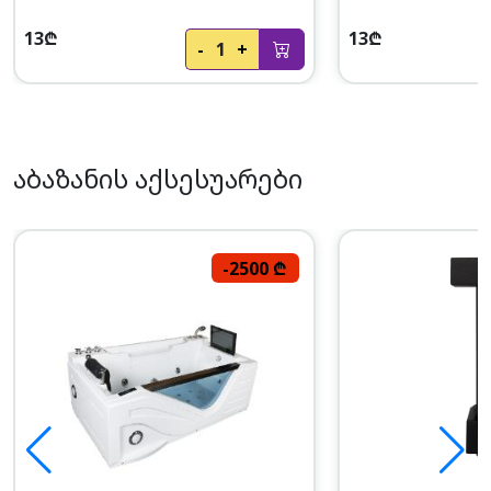
13₾
13₾
-
1
+
აბაზანის აქსესუარები
-2500 ₾