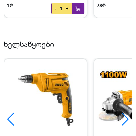
1₾
78₾
-
1
+
ხელსაწყოები