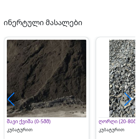
ინერტული მასალები
შავი ქვიშა (0-5მმ)
ღორღი (20-80მმ
კუბატურით
კუბატურით