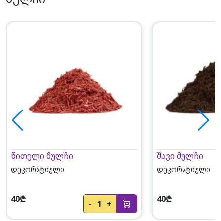
წითელი მულჩი
შავი მულჩი
დეკორატიული
დეკორატიული
40₾
40₾
-
1
+