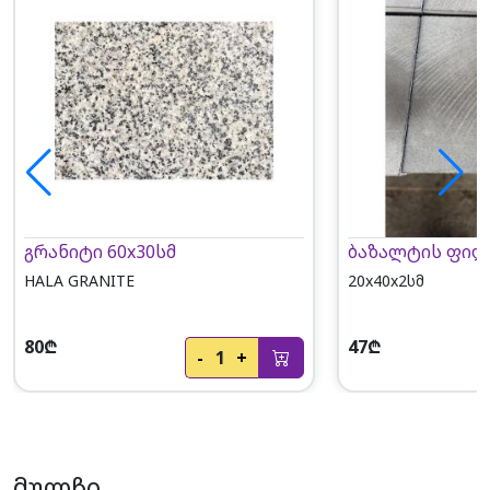
გრანიტი 60x30სმ
ბაზალტის ფილ
HALA GRANITE
20x40x2სმ
80₾
47₾
-
1
+
მულჩი