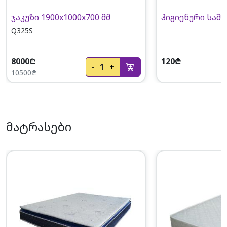
ჯაკუზი 1900x1000x700 მმ
ჰიგიენური საშხა
Q325S
8000₾
120₾
-
1
+
10500₾
მატრასები